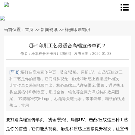
当前位置：
首页
>>
新闻资讯
>>
样册印刷知识
哪种印刷工艺最适合高端宣传单页？
作者：样本样册画册设计印刷网
发布日期：2026-01-23
[导读]:
要打造高端宣传单页，‌烫金/烫银、局部UV、击凸/压纹‌这三
种工艺是你的首选，它们能从视觉、触觉和质感上直接提升档次，
让宣传单页瞬间脱颖而出。核心高端工艺详解烫金/烫银‌：通过热压
将金属箔转印到表面，形成金色、银色等金属光泽或特殊效果图
案。 它能精准突出Logo、标题等关键元素，带来奢华、精致的视觉
焦点，常用
要打造高端宣传单页，‌烫金/烫银、局部UV、击凸/压纹‌这三种工艺
是你的首选，它们能从视觉、触觉和质感上直接提升档次，让宣传