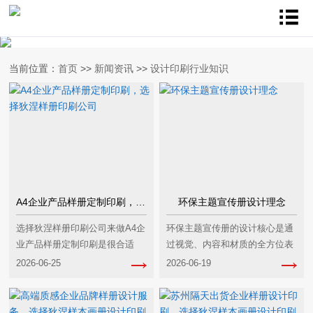
当前位置：
首页
>>
新闻资讯
>>
设计印刷行业知识
A4企业产品样册定制印刷，选择狄涅样册印刷公司
环保主题宣传册设计理念
选择狄涅样册印刷公司来做A4企
环保主题宣传册的设计核心是通
业产品样册定制印刷是很合适
过视觉、内容和材质的全方位表
的，它能为你提供适配的全流程
达，传递生态保护理念，激发受
2026-06-25
2026-06-19
服务。一、核心适配优势行业经
众的环保行动意识，核心设计理
验充足‌它拥有多领域的A4企业产
念可以分为以下几类：一、绿色
品样册定制案例，覆盖···
低碳的基础设计理念材···