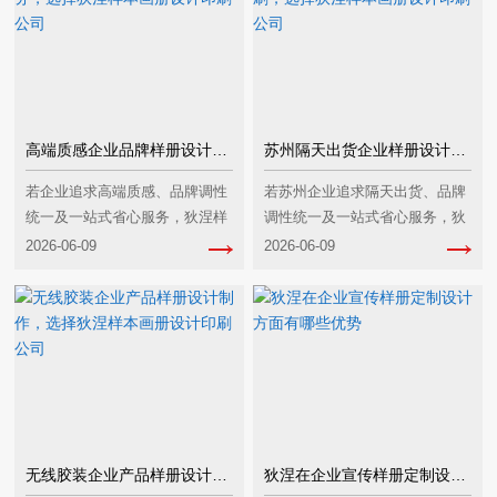
高端质感企业品牌样册设计服务，选择狄涅样本画册设计印刷公司
苏州隔天出货企业样册设计印刷，选择狄涅样本画册设计印刷公司
若企业追求‌高端质感、品牌调性
若苏州企业追求‌隔天出货、品牌
统一及一站式省心服务‌，狄涅样
调性统一及一站式省心服务‌，狄
本画册设计印刷公司是适配性较
涅样本画册设计印刷公司是适配
2026-06-09
2026-06-09
高的选择，尤其在品牌视觉转
性较高的选择，尤其在印刷时
化、材质工艺匹配及全流程整合
效、设计能力和服务整合方面具
方面具备优势，但需···
备优势，以下是具体···
无线胶装企业产品样册设计制作，选择狄涅样本画册设计印刷公司
狄涅在企业宣传样册定制设计方面有哪些优势