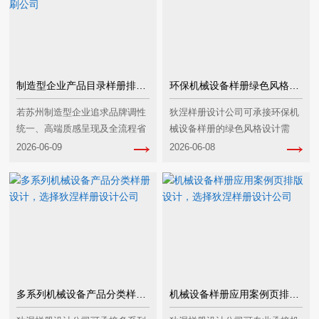
制造型企业产品目录样册排版设计，选择狄涅样本画册设计印刷公司
环保机械设备样册绿色风格设计，选择狄涅样册设计公司
若苏州制造型企业追求‌品牌调性
狄涅样册设计公司可承接环保机
统一、高端质感呈现及全流程省
械设备样册的绿色风格设计需
心服务‌，狄涅样本画册设计印刷
求，它本身长期服务制造类企
2026-06-09
2026-06-08
公司是适配性较高的选择，尤其
业，对环保机械设备的品牌调性
在排版设计、工艺实现和一站式
与设计需求有适配经验，相关信
服务上具备优势，···
息整理如下：狄涅绿色风格···
多系列机械设备产品分类样册设计，选择狄涅样册设计公司
机械设备样册应用案例页排版设计，选择狄涅样册设计公司